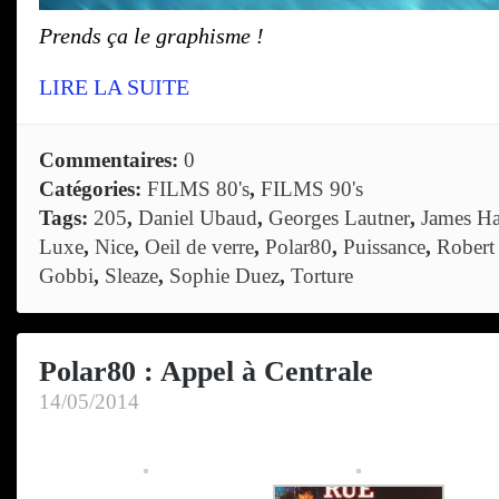
Prends ça le graphisme !
LIRE LA SUITE
Commentaires:
0
Catégories:
FILMS 80's
,
FILMS 90's
Tags:
205
,
Daniel Ubaud
,
Georges Lautner
,
James Ha
Luxe
,
Nice
,
Oeil de verre
,
Polar80
,
Puissance
,
Robert
Gobbi
,
Sleaze
,
Sophie Duez
,
Torture
Polar80 : Appel à Centrale
14/05/2014