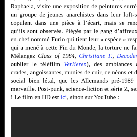
Raphaela, visite une exposition de peintures surré
un groupe de jeunes anarchistes dans leur loft-s
copulent dans une pièce à l’écart, mais se ren
qu’ils sont observés. Piégés par le gang d’affre
en-chef nommé Furio qui tient leur « espèce » res
qui a mené à cette Fin du Monde, la torture ne
Mélangez
Class of 1984
,
Christiane F.
,
Decode
oublier le téléfilm
Verlieren
), des ambiances d
crades, angoissantes, munies de cuir, de néons et 
social bien létal, que les Allemands pré-1989 
merveille. Post-punk, science-fiction et série Z, s
! Le film en HD est
ici
, sinon sur YouTube :