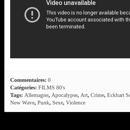
Commentaires:
0
Catégories:
FILMS 80's
Tags:
Allemagne
,
Apocalypse
,
Art
,
Crime
,
Eckhart S
New Wave
,
Punk
,
Sexe
,
Violence