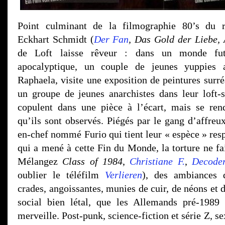
Point culminant de la filmographie 80’s du r
Eckhart Schmidt (
Der Fan
, Das Gold der Liebe, 
de Loft laisse rêveur : dans un monde futu
apocalyptique, un couple de jeunes yuppies a
Raphaela, visite une exposition de peintures surré
un groupe de jeunes anarchistes dans leur loft-s
copulent dans une pièce à l’écart, mais se ren
qu’ils sont observés. Piégés par le gang d’affre
en-chef nommé Furio qui tient leur « espèce » res
qui a mené à cette Fin du Monde, la torture ne
Mélangez
Class of 1984
,
Christiane F.
,
Decode
oublier le téléfilm
Verlieren
), des ambiances d
crades, angoissantes, munies de cuir, de néons et 
social bien létal, que les Allemands pré-1989 
merveille. Post-punk, science-fiction et série Z, s