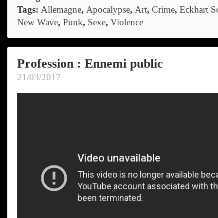
Tags:
Allemagne
,
Apocalypse
,
Art
,
Crime
,
Eckhart S
New Wave
,
Punk
,
Sexe
,
Violence
Profession : Ennemi public
21/03/2017