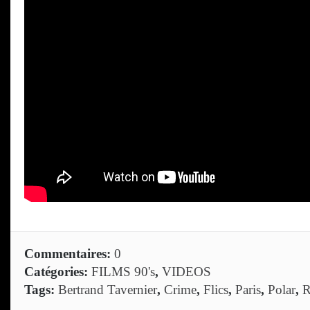
Commentaires:
0
Catégories:
FILMS 90's
,
VIDEOS
Tags:
Bertrand Tavernier
,
Crime
,
Flics
,
Paris
,
Polar
,
R