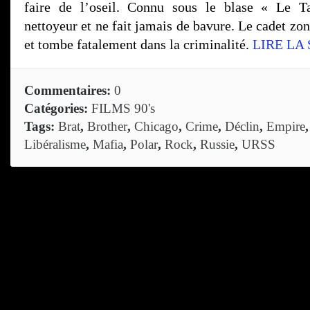
faire de l’oseil. Connu sous le blase « Le Ta
nettoyeur et ne fait jamais de bavure. Le cadet zon
et tombe fatalement dans la criminalité.
LIRE LA
Commentaires:
0
Catégories:
FILMS 90's
Tags:
Brat
,
Brother
,
Chicago
,
Crime
,
Déclin
,
Empire
Libéralisme
,
Mafia
,
Polar
,
Rock
,
Russie
,
URSS