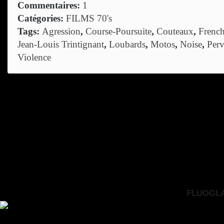
Commentaires:
1
Catégories:
FILMS 70's
Tags:
Agression
,
Course-Poursuite
,
Couteaux
,
French
Jean-Louis Trintignant
,
Loubards
,
Motos
,
Noise
,
Perv
Violence
FLUOGLAC