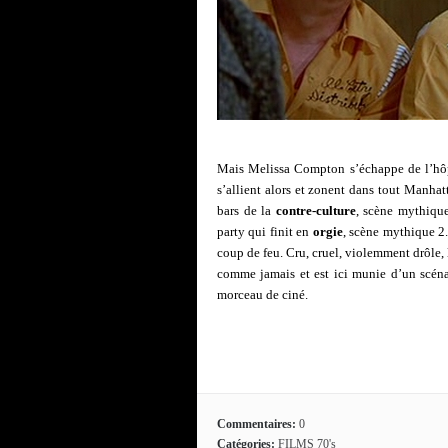
Mais Melissa Compton s’échappe de l’hôpit
s’allient alors et zonent dans tout Manhatt
bars de la
contre-culture
, scène mythique
party qui finit en
orgie
, scène mythique 2.
coup de feu. Cru, cruel, violemment drôle, 
comme jamais et est ici munie d’un scénar
morceau de ciné.
Commentaires:
0
Catégories:
FILMS 70's