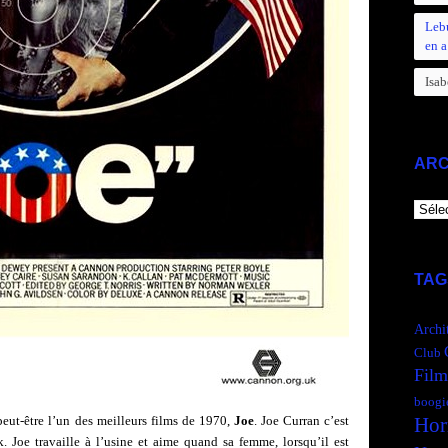
Leb
en a
Isab
ARC
ARCH
TAG
Archi
Club
Film
boogi
Hor
peut-être l’un des meilleurs films de 1970,
Joe
.
Joe Curran c’est
ak. Joe travaille à l’usine et aime quand sa femme, lorsqu’il est