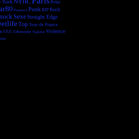
Paris
NYHC
-York
Polar
ar80
Punk
Rock
RIP
Puissance
Sexe
nock
Straight Edge
eetlife
Top
Tour de France
Violence
UGC
le
Urbanisme
Vigilante
one