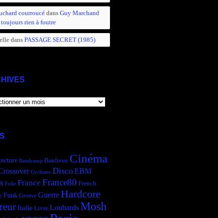
uchard courroucé
dans
Guy Marchand
 toujours rien à foutre
elle
dans
PASSAGE SECRET (1985)
HIVES
IVES
S
Cinéma
tecture
Banlieue
Bandcamp
Disco
Crossover
EBM
Cyclisme
France80
s
France
French
Folie
Hardcore
Guerre
Funk
e
Groove
Mosh
reur
Italie
Loubards
Livre