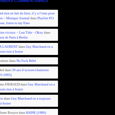
NIERS COMMENTAIRES
d rien ne fait du bien, il y a l’emo pour
ire – Musique Journal
dans
Playlist #51
ease, listen to my Emo
ins vicieux – Last Tide – Okxy
dans
in de Paris à Berlin
S LAURENT
dans
Guy Marchand en a
ours rien à foutre
ulette
dans
No Fuck Bébé
hel
dans
30 ans d’acteurs-chanteurs
65-1995)
ine FAVRAUD
dans
Guy Marchand en a
ours rien à foutre
vie
dans
Guy Marchand en a toujours
 à foutre
phane Bouyer
dans
HAINE (1980)