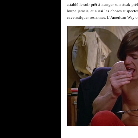
attablé le soir prêt à manger son steak préfé
loupe jamais, et aussi les choses suspectes
cave astiquer ses armes. L’American Way of