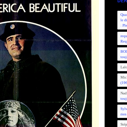
DER
Quan
le d
: Pl
requ
Requ
BOI
touj
Lalo
Mic
(19
Nad
touj
Syl
rien
Sté