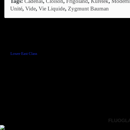
Tags:
Cadenas
,
Cloison
,
Frigoland
,
Kurelek
,
Moderni
Unité
,
Vide
,
Vie Liquide
,
Zygmunt Bauman
Comments are closed.
←
Lower East Class
FLUOGLAC