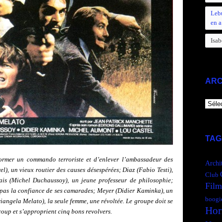
Leb
en a
Isab
ARC
ARCH
TAG
ormer un commando terroriste et d’enlever l’ambassadeur des
Archi
l), un vieux routier des causes désespérées; Diaz (Fabio Testi),
Club
fais (Michel Duchaussoy), un jeune professeur de philosophie;
Film
e pas la confiance de ses camarades; Meyer (Didier Kaminka), un
boogi
iangela Melato), la seule femme, une révoltée. Le groupe doit se
Hor
 coup et s’approprient cinq bons revolvers.