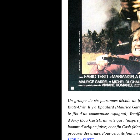
Un groupe de six personnes décide de f
États-Unis. Il y a Épaulard (Maurice Garre
le fils d’un communiste espagnol; Treuf
d’Arcy (Lou Castel), un raté qui n’inspir
homme d’origine juive; et enfin Cash (Mar
procurer des armes. Pour cela, ils font un
LIRE LA SUITE