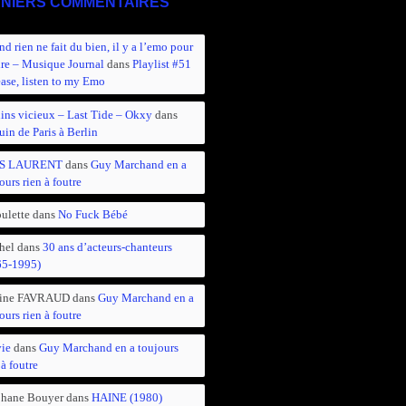
NIERS COMMENTAIRES
d rien ne fait du bien, il y a l’emo pour
ire – Musique Journal
dans
Playlist #51
ease, listen to my Emo
ins vicieux – Last Tide – Okxy
dans
in de Paris à Berlin
S LAURENT
dans
Guy Marchand en a
ours rien à foutre
ulette
dans
No Fuck Bébé
hel
dans
30 ans d’acteurs-chanteurs
65-1995)
ine FAVRAUD
dans
Guy Marchand en a
ours rien à foutre
vie
dans
Guy Marchand en a toujours
 à foutre
phane Bouyer
dans
HAINE (1980)