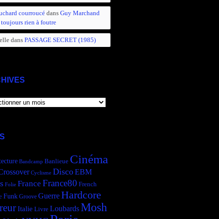
uchard courroucé
dans
Guy Marchand
 toujours rien à foutre
elle
dans
PASSAGE SECRET (1985)
HIVES
IVES
S
Cinéma
tecture
Banlieue
Bandcamp
Disco
Crossover
EBM
Cyclisme
France80
s
France
French
Folie
Hardcore
Guerre
Funk
e
Groove
Mosh
reur
Italie
Loubards
Livre