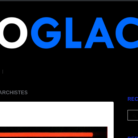
|
NARCHISTES
RE