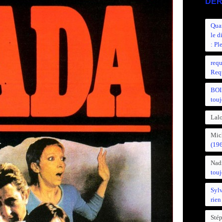
DER
Quan
le d
: Pl
requ
Requ
BOI
touj
Lalo
Mic
(19
Nad
touj
Syl
rien
Sté