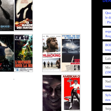
DER
Quan
le d
: Pl
requ
Requ
BOI
touj
Lalo
Mic
(19
Nad
touj
Syl
rien
Sté