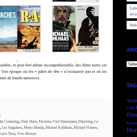
Leb
en a
Isab
ARC
ARCH
ssible, et peut-être même incompréhensible, des films sortis cet
. Une époque où les « pâtés de tête » n’existaient pas et où les
utain de bande-annonces.
TAG
Archi
Club
Film
X
ti
,
Conjuring
,
Dark Skies
,
Elysium
,
Fred Zinnemann
,
Hijacking
,
La
boogi
,
Les Stagiaires
,
Metro Manila
,
Michael Kohlhaas
,
Michael Winner
,
Hor
ou're Next
,
Yves Boisset