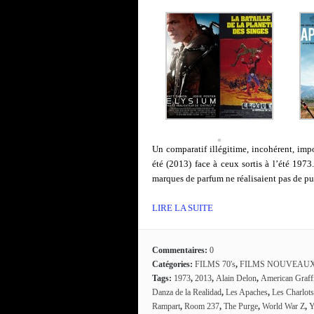
Un comparatif illégitime, incohérent, impo
été (2013) face à ceux sortis à l’été 1973
marques de parfum ne réalisaient pas de p
LIRE LA SUITE
Commentaires:
0
Catégories:
FILMS 70's
,
FILMS NOUVEAU
Tags:
1973
,
2013
,
Alain Delon
,
American Graffi
Danza de la Realidad
,
Les Apaches
,
Les Charlots
Rampart
,
Room 237
,
The Purge
,
World War Z
,
Y