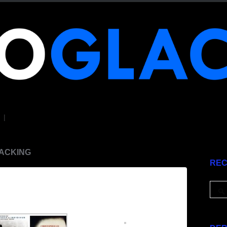
|
JACKING
RE