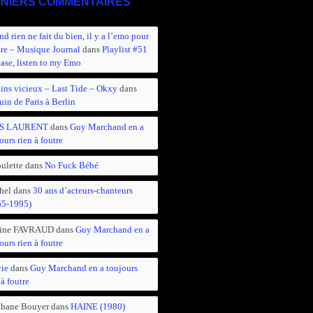
NIERS COMMENTAIRES
d rien ne fait du bien, il y a l’emo pour
ire – Musique Journal
dans
Playlist #51
ease, listen to my Emo
ins vicieux – Last Tide – Okxy
dans
in de Paris à Berlin
S LAURENT
dans
Guy Marchand en a
ours rien à foutre
ulette
dans
No Fuck Bébé
hel
dans
30 ans d’acteurs-chanteurs
65-1995)
ine FAVRAUD
dans
Guy Marchand en a
ours rien à foutre
vie
dans
Guy Marchand en a toujours
 à foutre
phane Bouyer
dans
HAINE (1980)