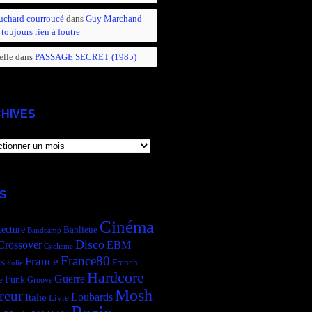
uchard courroucé
dans
Guy Marchand
 toujours rien à foutre
elle
dans
PASSAGE SECRET (1985)
HIVES
IVES
S
Cinéma
tecture
Banlieue
Bandcamp
Disco
Crossover
EBM
Cyclisme
France80
s
France
French
Folie
Hardcore
Guerre
Funk
e
Groove
Mosh
reur
Italie
Loubards
Livre