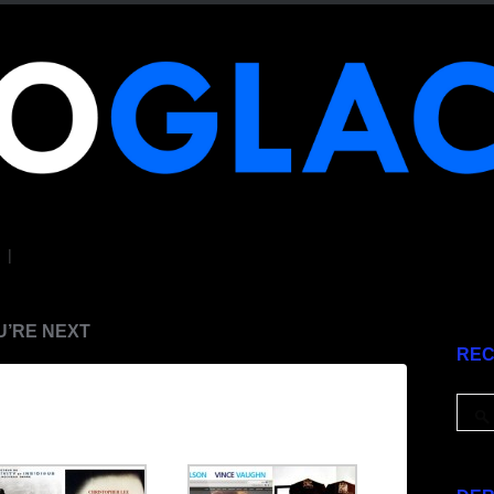
|
U’RE NEXT
RE