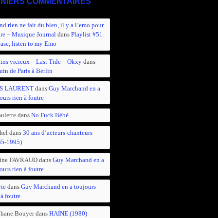
NIERS COMMENTAIRES
d rien ne fait du bien, il y a l’emo pour
ire – Musique Journal
dans
Playlist #51
ease, listen to my Emo
ins vicieux – Last Tide – Okxy
dans
in de Paris à Berlin
S LAURENT
dans
Guy Marchand en a
ours rien à foutre
ulette
dans
No Fuck Bébé
hel
dans
30 ans d’acteurs-chanteurs
65-1995)
ine FAVRAUD
dans
Guy Marchand en a
ours rien à foutre
vie
dans
Guy Marchand en a toujours
 à foutre
phane Bouyer
dans
HAINE (1980)