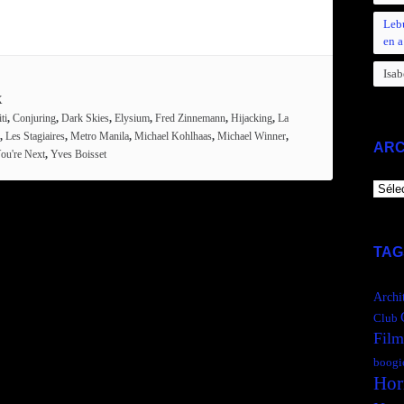
Leb
en a
Isab
X
ti
,
Conjuring
,
Dark Skies
,
Elysium
,
Fred Zinnemann
,
Hijacking
,
La
,
Les Stagiaires
,
Metro Manila
,
Michael Kohlhaas
,
Michael Winner
,
ARC
ou're Next
,
Yves Boisset
ARCH
TAG
Archi
Club
Film
boogi
Hor