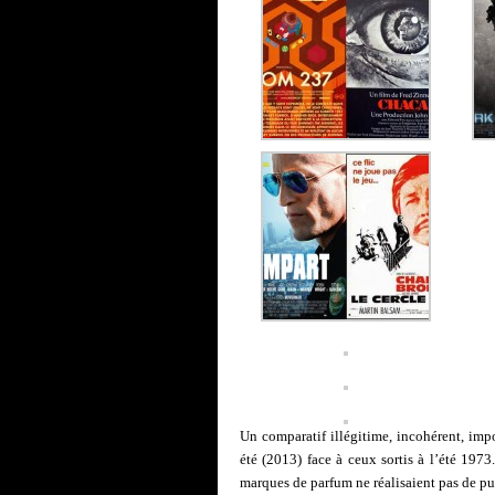
Un comparatif illégitime, incohérent, impo
été (2013) face à ceux sortis à l’été 1973
marques de parfum ne réalisaient pas de p