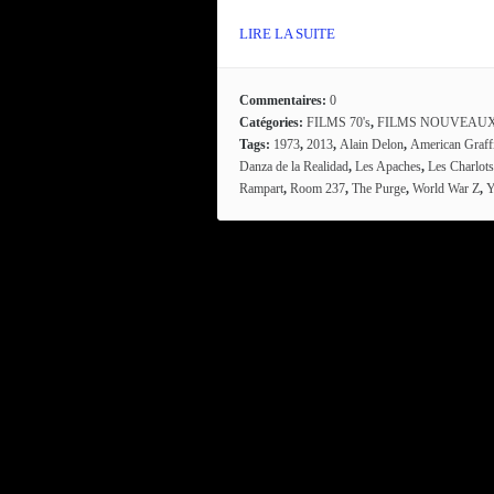
LIRE LA SUITE
Commentaires:
0
Catégories:
FILMS 70's
,
FILMS NOUVEAU
Tags:
1973
,
2013
,
Alain Delon
,
American Graffi
Danza de la Realidad
,
Les Apaches
,
Les Charlots
Rampart
,
Room 237
,
The Purge
,
World War Z
,
Y