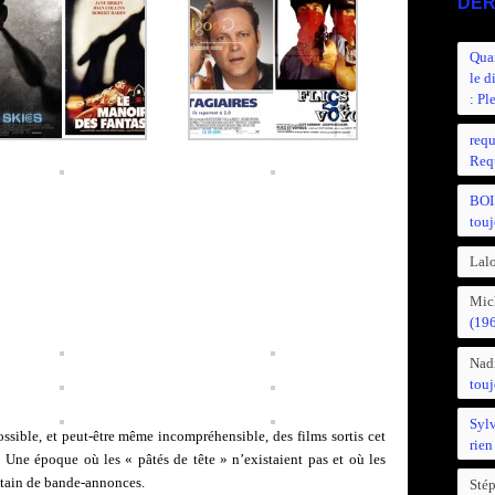
DER
Quan
le d
: Pl
requ
Requ
BOI
touj
Lalo
Mic
(19
Nad
touj
Syl
ssible, et peut-être même incompréhensible, des films sortis cet
rien
. Une époque où les « pâtés de tête » n’existaient pas et où les
utain de bande-annonces.
Sté