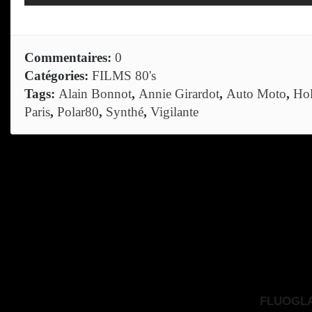
Commentaires:
0
Catégories:
FILMS 80's
Tags:
Alain Bonnot
,
Annie Girardot
,
Auto Moto
,
Ho
Paris
,
Polar80
,
Synthé
,
Vigilante
FLUOGLAC