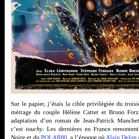
Sur le papier, j’étais la cible privilégiée du troi
métrage du couple Hélène Cattet et Bruno Forza
adaptation d’un roman de Jean-Patrick Manchet
c’est
touchy
. Les dernières en France remontent
Noire et du
POLAR80
, a l’époque où
Alain Delon