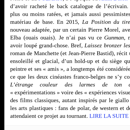
d’avoir racheté le back catalogue de l’écrivain. 
plus ou moins ratées, et jamais aussi pessimistes
matériau de base. En 2015,
La Position du tir
nouveau adaptée, par un certain Pierre Morel, ave
Elba (ouais ouais). Je n’ai pas vu ce
Gunman
, 
avoir loupé grand-chose. Bref,
Laissez bronzer le
roman de Manchette (et Jean-Pierre Bastid), récit u
ensoleillé et glacial, d’un hold-up et du siège q
peintre et ses « amis », a longtemps été considéré
ce que les deux cinéastes franco-belges ne s’y c
L’étrange couleur des larmes de ton c
« expérimentations » voire des « expériences visue
des films classiques, autant inspirés par le giall
les arts plastiques : fans de polar, de western et 
attendaient ce projet au tournant.
LIRE LA SUITE