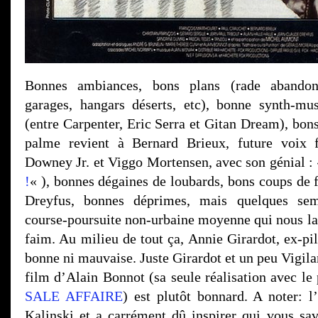
Bonnes ambiances, bons plans (rade abandon
garages, hangars déserts, etc), bonne synth-mu
(entre Carpenter, Eric Serra et Gitan Dream), bon
palme revient à Bernard Brieux, future voix 
Downey Jr. et Viggo Mortensen, avec son génial :
!
« ), bonnes dégaines de loubards, bons coups de 
Dreyfus, bonnes déprimes, mais quelques sem
course-poursuite non-urbaine moyenne qui nous lai
faim. Au milieu de tout ça, Annie Girardot, ex-pilo
bonne ni mauvaise. Juste Girardot et un peu Vigil
film d’Alain Bonnot (sa seule réalisation avec le
SALE AFFAIRE
) est plutôt bonnard. A noter: l
Kalinski et a carrément dû inspirer qui vous s