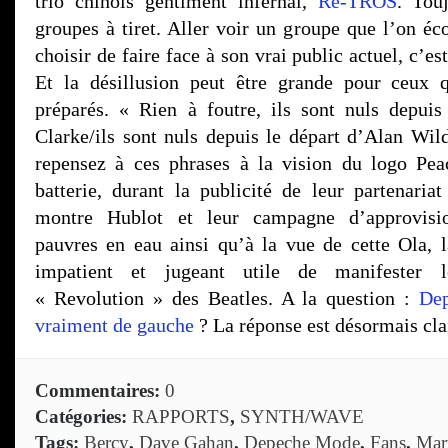
trio chinois gentiment infernal,
Re-TROS
. Tou
groupes à tiret. Aller voir un groupe que l’on éco
choisir de faire face à son vrai public actuel, c’es
Et la désillusion peut être grande pour ceux 
préparés. « Rien à foutre, ils sont nuls depui
Clarke/ils sont nuls depuis le départ d’Alan Wi
repensez à ces phrases à la vision du logo Pe
batterie, durant la publicité de leur partenari
montre Hublot et leur campagne d’approvisi
pauvres en eau ainsi qu’à la vue de cette Ola, 
impatient et jugeant utile de manifester l
« Revolution » des Beatles. A la question :
Dep
vraiment de gauche
? La réponse est désormais cla
Commentaires:
0
Catégories:
RAPPORTS
,
SYNTH/WAVE
Tags:
Bercy
,
Dave Gahan
,
Depeche Mode
,
Fans
,
Mar