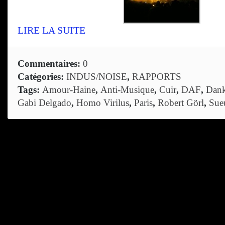
LIRE LA SUITE
Commentaires:
0
Catégories:
INDUS/NOISE
,
RAPPORTS
Tags:
Amour-Haine
,
Anti-Musique
,
Cuir
,
DAF
,
Dan
Gabi Delgado
,
Homo Virilus
,
Paris
,
Robert Görl
,
Sue