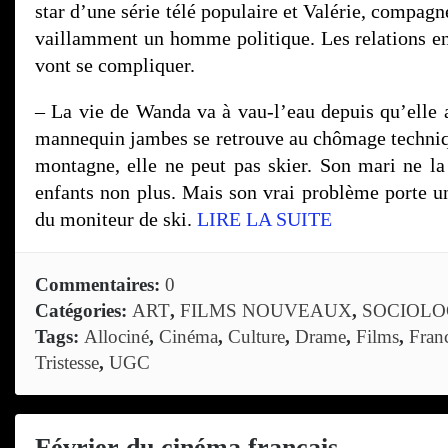
star d’une série télé populaire et Valérie, compagn
vaillamment un homme politique. Les relations en
vont se compliquer.
– La vie de Wanda va à vau-l’eau depuis qu’elle a
mannequin jambes se retrouve au chômage techniq
montagne, elle ne peut pas skier. Son mari ne l
enfants non plus. Mais son vrai problème porte 
du moniteur de ski.
LIRE LA SUITE
Commentaires:
0
Catégories:
ART
,
FILMS NOUVEAUX
,
SOCIOLO
Tags:
Allociné
,
Cinéma
,
Culture
,
Drame
,
Films
,
Fran
Tristesse
,
UGC
Février du cinéma français