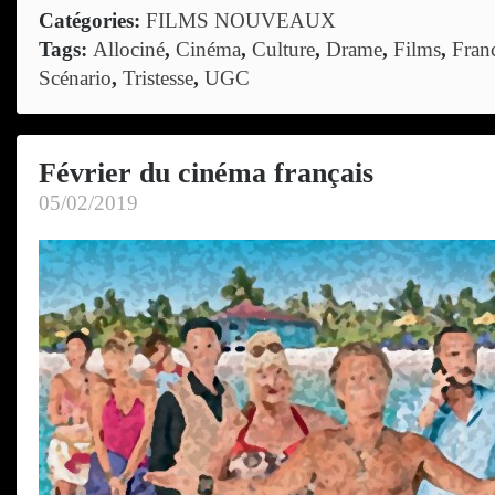
sur
Catégories:
FILMS NOUVEAUX
Février
Tags:
Allociné
,
Cinéma
,
Culture
,
Drame
,
Films
,
Fran
du
Scénario
,
Tristesse
,
UGC
cinéma
français
Février du cinéma français
05/02/2019