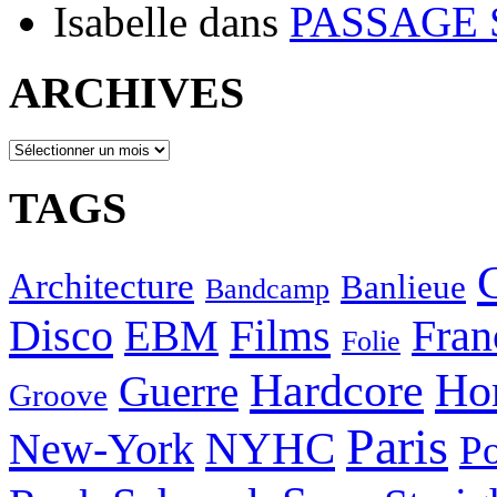
Isabelle
dans
PASSAGE 
ARCHIVES
ARCHIVES
TAGS
Architecture
Banlieue
Bandcamp
Disco
Films
EBM
Fran
Folie
Hardcore
Ho
Guerre
Groove
Paris
NYHC
New-York
Po