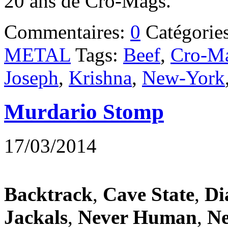
20 ans de Cro-Mags.
Commentaires:
0
Catégorie
METAL
Tags:
Beef
,
Cro-M
Joseph
,
Krishna
,
New-York
Murdario Stomp
17/03/2014
Backtrack
,
Cave State
,
Di
Jackals
,
Never Human
,
N