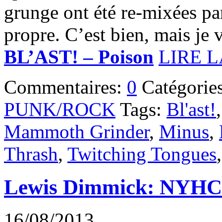
grunge ont été re-mixées p
propre. C’est bien, mais je v
BL’AST! – Poison
LIRE L
Commentaires:
0
Catégorie
PUNK/ROCK
Tags:
Bl'ast!
Mammoth Grinder
,
Minus
,
Thrash
,
Twitching Tongues
Lewis Dimmick: NYHC 
16/08/2013