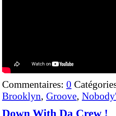
Commentaires:
0
Catégorie
Brooklyn
,
Groove
,
Nobody'
Down With Da Crew !