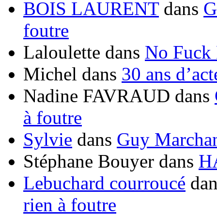
BOIS LAURENT
dans
G
foutre
Laloulette
dans
No Fuck
Michel
dans
30 ans d’ac
Nadine FAVRAUD
dans
à foutre
Sylvie
dans
Guy Marchand
Stéphane Bouyer
dans
H
Lebuchard courroucé
da
rien à foutre