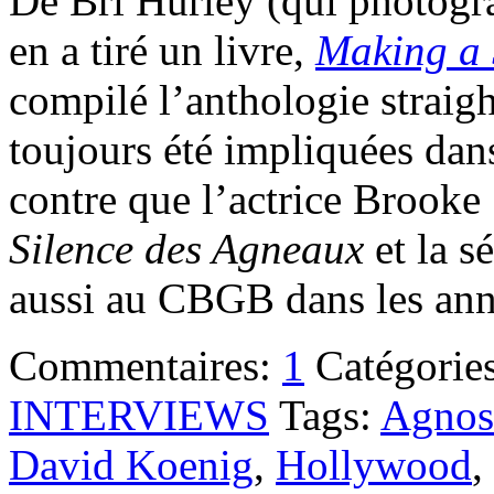
De Bri Hurley (qui photogr
en a tiré un livre,
Making a 
compilé l’anthologie straig
toujours été impliquées da
contre que l’actrice Brooke
Silence des Agneaux
et la s
aussi au CBGB dans les an
Commentaires:
1
Catégorie
INTERVIEWS
Tags:
Agnost
David Koenig
,
Hollywood
,