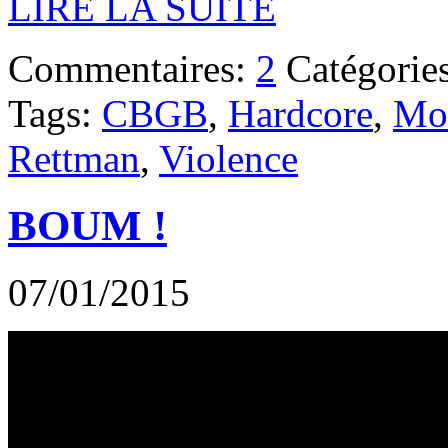
LIRE LA SUITE
Commentaires:
2
Catégorie
Tags:
CBGB
,
Hardcore
,
Mo
Rettman
,
Violence
BOUM !
07/01/2015