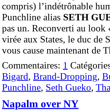
compris) l’indétrônable hu
Punchline alias
SETH GU
pas un. Reconverti au look 
virée aux States, le duc de
vous cause maintenant de T
Commentaires:
1
Catégorie
Bigard
,
Brand-Dropping
,
B
Punchline
,
Seth Gueko
,
Tha
Napalm over NY