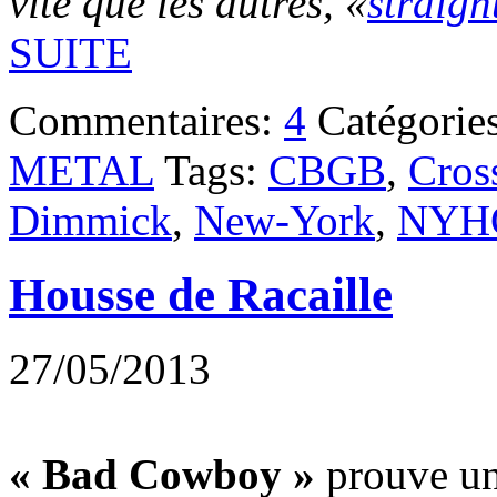
vite que les autres, «
straigh
SUITE
Commentaires:
4
Catégorie
METAL
Tags:
CBGB
,
Cros
Dimmick
,
New-York
,
NYH
Housse de Racaille
27/05/2013
« Bad Cowboy »
prouve un