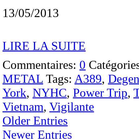
13/05/2013
LIRE LA SUITE
Commentaires:
0
Catégorie
METAL
Tags:
A389
,
Degen
York
,
NYHC
,
Power Trip
,
T
Vietnam
,
Vigilante
Older Entries
Newer Entries